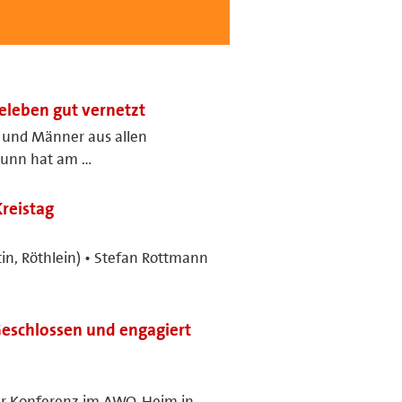
leben gut vernetzt
 und Männer aus allen
brunn hat am …
reistag
tin, Röthlein) • Stefan Rottmann
eschlossen und engagiert
hrer Konferenz im AWO-Heim in