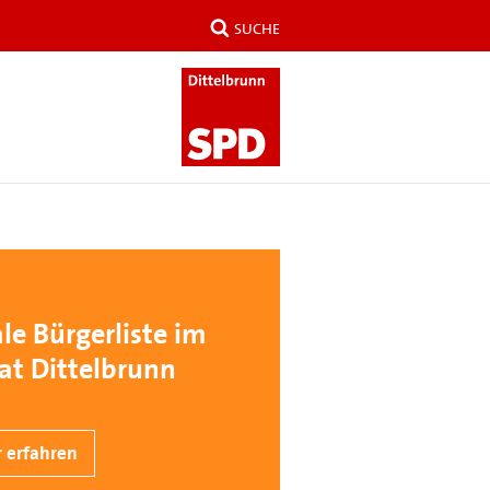
SUCHE
le Bürgerliste im
t Dittelbrunn
 erfahren