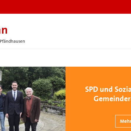
nn
• Pfändhausen
SPD und Sozia
Gemeindera
Mehr